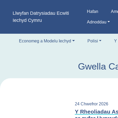
Mynd
i'r
Hafan
Amd
Llwyfan Datrysiadau
Ecwiti
cynnwys
Iechyd Cymru
Adnoddau
Economeg a Modelu Iechyd
Polisi
Y
Gwella Ca
24 Chwefror 2026
Y Rheoliadau As