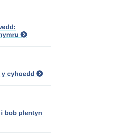
wedd:
Nghymru
d y cyhoedd
 i bob plentyn