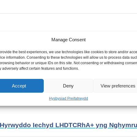
Sgiliau a Chyflogaeth yn Coventry: Dull Di
Manage Consent
provide the best experiences, we use technologies like cookies to store and/or acc
ice information. Consenting to these technologies will allow us to process data suc
browsing behavior or unique IDs on this site. Not consenting or withdrawing consen
 adversely affect certain features and functions.
t degwch iechyd – Fframweithiau ac Offer i h
tegol
Accept
Deny
View preferences
Hysbysiad Preifatrwydd
h: Hyrwyddo Iechyd LHDTCRhA+ yng Nghymr