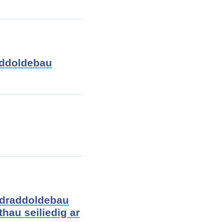
addoldebau
hydraddoldebau
hau seiliedig ar