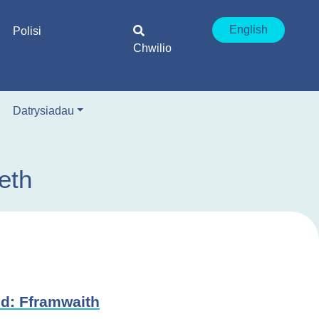
English
Polisi
Chwilio
Datrysiadau
eth
dd: Fframwaith