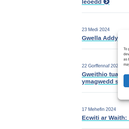
leoedd
23 Medi 2024
Gwella Addysg, 
To 
dev
as 
may
22 Gorffennaf 2024
Gweithio tuag a
ymagwedd stra
17 Mehefin 2024
Ecwiti ar Wait