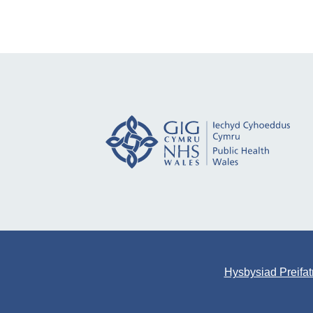
Hysbysiad Preifa