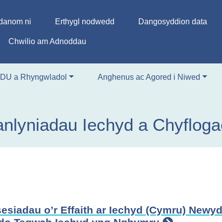
anom ni
Erthygl nodwedd
Dangosyddion data
Chwilio am Adnoddau
 DU a Rhyngwladol
Anghenus ac Agored i Niwed
nlyniadau Iechyd a Chyfloga
esiadau o’r Effaith ar Iechyd (Cymru) Newy