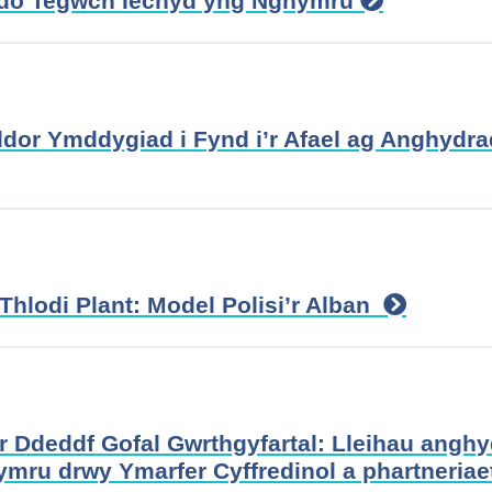
ddo Tegwch Iechyd yng Nghymru
dor Ymddygiad i Fynd i’r Afael ag Anghydr
 Thlodi Plant: Model Polisi’r Alban
â’r Ddeddf Gofal Gwrthgyfartal: Lleihau ang
mru drwy Ymarfer Cyffredinol a phartneriaet