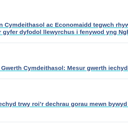
n Cymdeithasol ac Economaidd tegwch rhy
r gyfer dyfodol llewyrchus i fenywod yng 
r Gwerth Cymdeithasol: Mesur gwerth iechy
echyd trwy roi’r dechrau gorau mewn bywyd