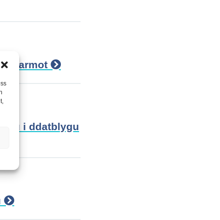
nas Marmot
ess
h
t,
elpu i ddatblygu
u