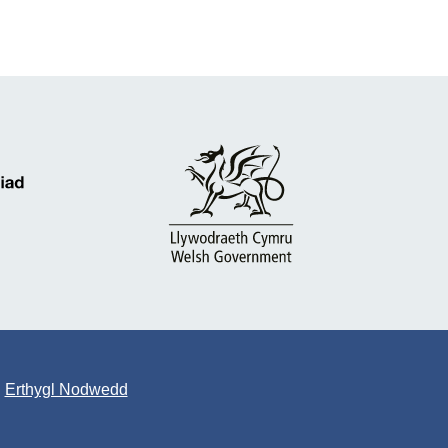
Erthygl Nodwedd