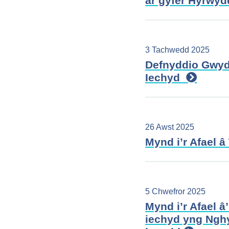
ar gyfer Hyrwy
3 Tachwedd 2025
Defnyddio Gwyd
Iechyd
26 Awst 2025
Mynd i’r Afael â
5 Chwefror 2025
Mynd i’r Afael 
iechyd yng Nghy