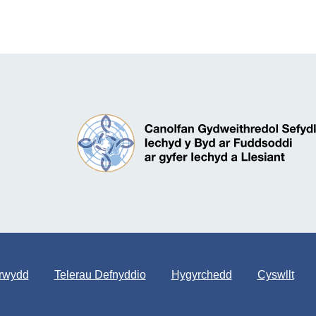
trwydd
Telerau Defnyddio
Hygyrchedd
Cyswllt