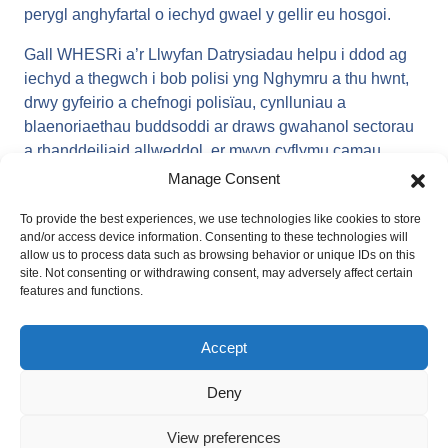
perygl anghyfartal o iechyd gwael y gellir eu hosgoi.
Gall WHESRi a’r Llwyfan Datrysiadau helpu i ddod ag
iechyd a thegwch i bob polisi yng Nghymru a thu hwnt,
drwy gyfeirio a chefnogi polisïau, cynlluniau a
blaenoriaethau buddsoddi ar draws gwahanol sectorau
a rhanddeiliaid allweddol, er mwyn cyflymu camau
gweithredu a chynnydd tuag at gau’r bwlch iechyd a
Manage Consent
sicrhau bywydau ffyniannus iach i bawb yng Nghymru a
To provide the best experiences, we use technologies like cookies to store
thu hwnt.
and/or access device information. Consenting to these technologies will
allow us to process data such as browsing behavior or unique IDs on this
Y Pum Amod Hanfodol
site. Not consenting or withdrawing consent, may adversely affect certain
features and functions.
Mae llawer o bolisïau neu ddeddfwriaeth a fabwysiedir
yng Nghymru yn helpu i leihau annhegwch a chreu
Accept
cymdeithas fwy cynaliadwy a theg yng Nghymru.
Deny
Cael yr wybodaeth ddiweddaraf.
View preferences
Diweddarir Llwyfan Datrysiadau Tegwch Iechyd Cymru