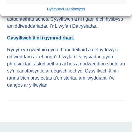
yn barhaus gyda’r adnoddau a’r deunyddiau diweddaraf,
Hysbysiad Preifatrwydd
gan gynnwys data, polisïau, adroddiadau ac
astudiaethau achos. Cysylltwch â ni i gael eich hysbysu
am ddiweddariadau i’r Llwyfan Datrysiadau.
Cysylltwch â ni i gymryd rhan.
Rydym yn gweithio gyda rhanddeiliaid a defnyddwyr i
ddiweddaru ac ehangu’r Llwyfan Datrysiadau gyda
phrosiectau, astudiaethau achos a nodweddion sbotolau
sy’n canolbwyntio ar degwch iechyd. Cysylltwch â ni i
rannu eich prosiectau a’ch storïau am lwyddiant, i’w
dangos ar y llwyfan.