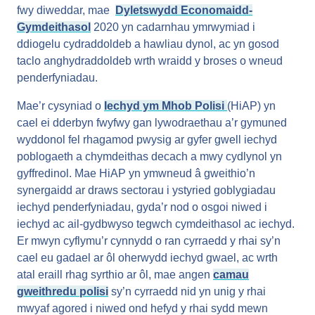
fwy diweddar, mae
Dyletswydd Economaidd-
Gymdeithasol
2020 yn cadarnhau ymrwymiad i
ddiogelu cydraddoldeb a hawliau dynol, ac yn gosod
taclo anghydraddoldeb wrth wraidd y broses o wneud
penderfyniadau.
Mae’r cysyniad o
Iechyd ym Mhob Polisi
(HiAP) yn
cael ei dderbyn fwyfwy gan lywodraethau a’r gymuned
wyddonol fel rhagamod pwysig ar gyfer gwell iechyd
poblogaeth a chymdeithas decach a mwy cydlynol yn
gyffredinol. Mae HiAP yn ymwneud â gweithio’n
synergaidd ar draws sectorau i ystyried goblygiadau
iechyd penderfyniadau, gyda’r nod o osgoi niwed i
iechyd ac ail-gydbwyso tegwch cymdeithasol ac iechyd.
Er mwyn cyflymu’r cynnydd o ran cyrraedd y rhai sy’n
cael eu gadael ar ôl oherwydd iechyd gwael, ac wrth
atal eraill rhag syrthio ar ôl, mae angen
camau
gweithredu polisi
sy’n cyrraedd nid yn unig y rhai
mwyaf agored i niwed ond hefyd y rhai sydd mewn