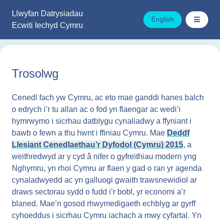
Mynd
Llwyfan Datrysiadau
i'r
English
Ecwiti Iechyd Cymru
cynnwys
Trosolwg
Cenedl fach yw Cymru, ac eto mae ganddi hanes balch
o edrych i’r tu allan ac o fod yn flaengar ac wedi’i
hymrwymo i sicrhau datblygu cynaliadwy a ffyniant i
bawb o fewn a thu hwnt i ffiniau Cymru. Mae
Deddf
Llesiant Cenedlaethau’r Dyfodol (Cymru) 2015
, a
weithredwyd ar y cyd â nifer o gyfreithiau modern yng
Nghymru, yn rhoi Cymru ar flaen y gad o ran yr agenda
cynaladwyedd ac yn galluogi gwaith trawsnewidiol ar
draws sectorau sydd o fudd i’r bobl, yr economi a’r
blaned. Mae’n gosod rhwymedigaeth echblyg ar gyrff
cyhoeddus i sicrhau Cymru iachach a mwy cyfartal. Yn