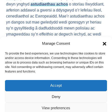
dwyn ynghyd
astudiaethau acho
s
o storïau llwyddiant,
arferion addawol a gwersi a ddysgwyd o’r lefelau lleol,
cenedlaethol ac Ewropeaidd. Mae’r astudiaethau achos
yn dangos sut mae gwledydd wedi goresgyn yr heriau
sy’n gysylltiedig â dadfuddsoddi mewn polisïau ac
ymagweddau sy’n effeithio ar degwch iechyd, ac wedi
manteisio i’r eithaf ar gyfleoedd newydd i hyrwyddo
Manage Consent
amcanion i gynyddu tegwch mewn iechyd.
To provide the best experiences, we use technologies like cookies to store
Mae’r adran hon yn dwyn ynghyd wybodaeth am atebion
and/or access device information. Consenting to these technologies will
posib ac arfer da, ac yn cyfeirio’r rhai sy’n ceisio taclo
allow us to process data such as browsing behavior or unique IDs on this
site. Not consenting or withdrawing consent, may adversely affect certain
anghydraddoldebau iechyd i adroddiadau, canllawiau
features and functions.
ymarferol, pecynnau cymorth a thechnegau sydd wedi’u
rhoi ar waith. Mae gwahanol offer a thechnegau yn
Accept
briodol ar wahanol gamau datblygu. Er enghraifft, pan
fydd gwasanaeth newydd yn cael ei gynllunio, gallai fod
Deny
yn berthnasol cynnal
Asesiad o’r Effaith ar Iechyd
, ond
os yw gwasanaethau wedi bod ar waith ers peth amser
View preferences
ond yn destun adolygiad, gall offer fel Dadansoddi