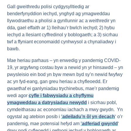
Gall gweithredu polisi cydgysylltiedig ar
benderfynyddion iechyd, ynghyd ag ymagweddau
llywodraethu a pholisi a gynllunnir ac a weithredir yn
dda, gael effaith ar 1) lleihau’r bwlch iechyd; 2) hybu
iechyd a llesiant cyffredinol y boblogaeth; a 3) sicrhau
twf a ffyniant economaidd cynhwysol a chynaliadwy i
bawb.
Mae heriau parhaus – yn enwedig y pandemig COVID-
19, yr argyfwng costau byw a newid yn yr hinsawdd – yn
pwysleisio ein bod yn byw mewn byd sy’n newid fwyfwy
ac yn fyd-eang, gan greu heriau a chyfleoedd. Er
gwaethaf ei ganlyniadau trychinebus, mae’r pandemig
wedi agor
cyfle i fabwysiadu a chyflymu
ymagweddau a datrysiadau newydd
i sicrhau pobl,
cymdeithasau ac economïau iachach a mwy gwydn. Yn
ogystal ag atebion posib i
‘
adeiladu’n ôl yn decach
‘ o’r
pandemig, mae potensial hefyd am
‘
adferiad gwyrdd
‘
drwy nodi cyfleoedd i gefnogi iechyd y boblogaeth ar