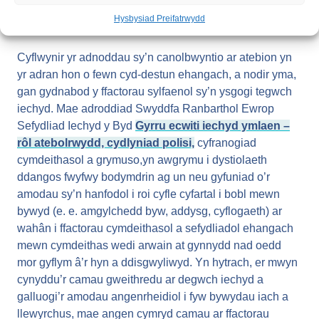
Penderfyniadau Aml-Faen Prawf neu Gyllidebu
Hysbysiad Preifatrwydd
Rhaglenni a Dadansoddi Ymylol fod yn fwy priodol.
Cyflwynir yr adnoddau sy’n canolbwyntio ar atebion yn
yr adran hon o fewn cyd-destun ehangach, a nodir yma,
gan gydnabod y ffactorau sylfaenol sy’n ysgogi tegwch
iechyd. Mae adroddiad Swyddfa Ranbarthol Ewrop
Sefydliad Iechyd y Byd
Gyrru ecwiti iechyd ymlaen –
rôl atebolrwydd, cydlyniad polisi,
cyfranogiad
cymdeithasol a grymuso,yn awgrymu i dystiolaeth
ddangos fwyfwy bodymdrin ag un neu gyfuniad o’r
amodau sy’n hanfodol i roi cyfle cyfartal i bobl mewn
bywyd (e. e. amgylchedd byw, addysg, cyflogaeth) ar
wahân i ffactorau cymdeithasol a sefydliadol ehangach
mewn cymdeithas wedi arwain at gynnydd nad oedd
mor gyflym â’r hyn a ddisgwyliwyd. Yn hytrach, er mwyn
cynyddu’r camau gweithredu ar degwch iechyd a
galluogi’r amodau angenrheidiol i fyw bywydau iach a
llewyrchus, mae angen cymryd camau ar ffactorau