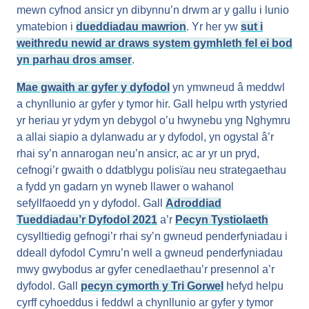
mewn cyfnod ansicr yn dibynnu’n drwm ar y gallu i lunio
ymatebion i
dueddiadau mawrion
. Yr her yw
sut i
weithredu newid ar draws system gymhleth fel ei bod
yn parhau dros amser
.
Mae gwaith ar gyfer y dyfodol
yn ymwneud â meddwl
a chynllunio ar gyfer y tymor hir. Gall helpu wrth ystyried
yr heriau yr ydym yn debygol o’u hwynebu yng Nghymru
a allai siapio a dylanwadu ar y dyfodol, yn ogystal â’r
rhai sy’n annarogan neu’n ansicr, ac ar yr un pryd,
cefnogi’r gwaith o ddatblygu polisïau neu strategaethau
a fydd yn gadarn yn wyneb llawer o wahanol
sefyllfaoedd yn y dyfodol. Gall
Adroddiad
Tueddiadau’r Dyfodol 2021
a’r
Pecyn Tystiolaeth
cysylltiedig gefnogi’r rhai sy’n gwneud penderfyniadau i
ddeall dyfodol Cymru’n well a gwneud penderfyniadau
mwy gwybodus ar gyfer cenedlaethau’r presennol a’r
dyfodol. Gall
pecyn cymorth y Tri Gorwel
hefyd helpu
cyrff cyhoeddus i feddwl a chynllunio ar gyfer y tymor