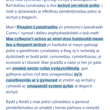
ffurf dulliau cynaliadwy a rhoi
iechyd ym mhob polisi
i
nodi a dylanwadu ar effeithiau penderfyniadau polisi ar
iechyd a thegwch.
Mae’r
Rhaglen Lywodraethu
yn ymrwymo Llywodraeth
Cymru i ‘
symud i ddileu anghydraddoldeb o bob math
’.
Mae cyflwyno’r achos ac eiriol dros fuddsoddi mewn
lles a thegwch iechyd
yn hanfodol er mwyn galluogi
polisi a gweithredu cynaliadwy a theg sy’n seiliedig ar
dystiolaeth er budd pobl, cymunedau, cymdeithasau, yr
economi a’r blaned. Mae graddfa a natur yr her yn galw
am
ymateb sector cyfan cydgysylltiedig
, gan
gyflwyno achos cryf dros ymagweddau
sy’n
canolbwyntio ar y gymuned
at ymdrin ag iechyd y
cyhoedd ac
ymagwedd system gyfan
at degwch
iechyd.
Bydd y ffordd y mae polisi cyhoeddus a gwneud
penderfyniadau yn ymateb i heriau parhaus a newydd