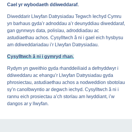
Cael yr wybodaeth ddiweddaraf.
Diweddarir Llwyfan Datrysiadau Tegwch Iechyd Cymru
yn barhaus gyda’r adnoddau a’r deunyddiau diweddaraf,
gan gynnwys data, polisïau, adroddiadau ac
astudiaethau achos. Cysylltwch â ni i gael eich hysbysu
am ddiweddariadau i’r Llwyfan Datrysiadau.
Cysylltwch â ni i gymryd rhan.
Rydym yn gweithio gyda rhanddeiliaid a defnyddwyr i
ddiweddaru ac ehangu’r Llwyfan Datrysiadau gyda
phrosiectau, astudiaethau achos a nodweddion sbotolau
sy’n canolbwyntio ar degwch iechyd. Cysylltwch â ni i
rannu eich prosiectau a’ch storïau am lwyddiant, i’w
dangos ar y llwyfan.