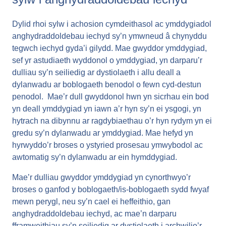
Dylid rhoi sylw i achosion cymdeithasol ac ymddygiadol
anghydraddoldebau iechyd sy’n ymwneud â chynyddu
tegwch iechyd gyda’i gilydd. Mae gwyddor ymddygiad,
sef yr astudiaeth wyddonol o ymddygiad, yn darparu’r
dulliau sy’n seiliedig ar dystiolaeth i allu deall a
dylanwadu ar boblogaeth benodol o fewn cyd-destun
penodol. Mae’r dull gwyddonol hwn yn sicrhau ein bod
yn deall ymddygiad yn iawn a’r hyn sy’n ei ysgogi, yn
hytrach na dibynnu ar ragdybiaethau o’r hyn rydym yn ei
gredu sy’n dylanwadu ar ymddygiad. Mae hefyd yn
hyrwyddo’r broses o ystyried prosesau ymwybodol ac
awtomatig sy’n dylanwadu ar ein hymddygiad.
Mae’r dulliau gwyddor ymddygiad yn cynorthwyo’r
broses o ganfod y boblogaeth/is-boblogaeth sydd fwyaf
mewn perygl, neu sy’n cael ei heffeithio, gan
anghydraddoldebau iechyd, ac mae’n darparu
fframweithiau sy’n seiliedig ar dystiolaeth i archwilio’r