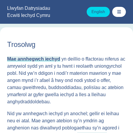
Mynd
Llwyfan Datrysiadau
i'r
English
Ecwiti Iechyd Cymru
cynnwys
Trosolwg
Mae annhegwch iechyd
yn deillio o ffactorau niferus ac
amrywiol sydd yn aml y tu hwnt i reolaeth uniongyrchol
pobl. Nid yw’n ddigon i nodi’r materion mawrion y mae
angen mynd i’r afael â hwy ond nodi ystod o offer,
camau gweithredu, buddsoddiadau, polisïau ac atebion
ymarferol ar gyfer gwella iechyd a lles a lleihau
anghydraddoldebau.
Nid yw annhegwch iechyd yn anochel; gellir ei leihau
neu ei atal. Mae angen atebion sy’n ymdrin ag
anghenion nas diwallwyd poblogaethau sy’n agored i