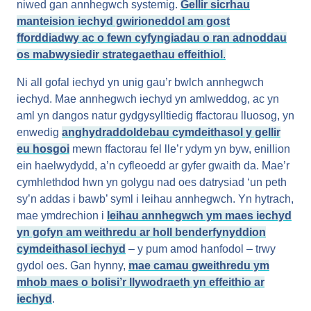
niwed gan annhegwch systemig.
Gellir sicrhau
manteision iechyd gwirioneddol am gost
fforddiadwy ac o fewn cyfyngiadau o ran adnoddau
os mabwysiedir strategaethau effeithiol
.
Ni all gofal iechyd yn unig gau’r bwlch annhegwch
iechyd. Mae annhegwch iechyd yn amlweddog, ac yn
aml yn dangos natur gydgysylltiedig ffactorau lluosog, yn
enwedig
anghydraddoldebau cymdeithasol y gellir
eu hosgoi
mewn ffactorau fel lle’r ydym yn byw, enillion
ein haelwydydd, a’n cyfleoedd ar gyfer gwaith da. Mae’r
cymhlethdod hwn yn golygu nad oes datrysiad ‘un peth
sy’n addas i bawb’ syml i leihau annhegwch. Yn hytrach,
mae ymdrechion i
leihau annhegwch ym maes iechyd
yn gofyn am weithredu ar holl benderfynyddion
cymdeithasol iechyd
– y pum amod hanfodol – trwy
gydol oes. Gan hynny,
mae camau gweithredu ym
mhob maes o bolisi’r llywodraeth yn effeithio ar
iechyd
.