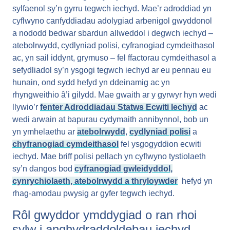
sylfaenol sy’n gyrru tegwch iechyd. Mae’r adroddiad yn
cyflwyno canfyddiadau adolygiad arbenigol gwyddonol
a nododd bedwar sbardun allweddol i degwch iechyd –
atebolrwydd, cydlyniad polisi, cyfranogiad cymdeithasol
ac, yn sail iddynt, grymuso – fel ffactorau cymdeithasol a
sefydliadol sy’n ysgogi tegwch iechyd ar eu pennau eu
hunain, ond sydd hefyd yn ddeinamig ac yn
rhyngweithio â’i gilydd. Mae gwaith ar y gyrwyr hyn wedi
llywio’r
fenter Adroddiadau Statws Ecwiti Iechyd
ac
wedi arwain at bapurau cydymaith annibynnol, bob un
yn ymhelaethu ar
atebolrwydd
,
cydlyniad polisi
a
chyfranogiad cymdeithasol
fel ysgogyddion ecwiti
iechyd. Mae briff polisi pellach yn cyflwyno tystiolaeth
sy’n dangos bod
cyfranogiad gwleidyddol,
cynrychiolaeth, atebolrwydd a thryloywder
hefyd yn
rhag-amodau pwysig ar gyfer tegwch iechyd.
Rôl gwyddor ymddygiad o ran rhoi
sylw i anghydraddoldebau iechyd