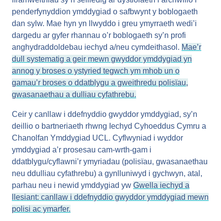
penderfynyddion ymddygiad o safbwynt y boblogaeth
dan sylw. Mae hyn yn llwyddo i greu ymyrraeth wedi’i
dargedu ar gyfer rhannau o’r boblogaeth sy’n profi
anghydraddoldebau iechyd a/neu cymdeithasol.
Mae’r
dull systematig a geir mewn gwyddor ymddygiad yn
annog y broses o ystyried tegwch ym mhob un o
gamau’r broses o ddatblygu a gweithredu polisïau,
gwasanaethau a dulliau cyfathrebu.
Ceir y canllaw i ddefnyddio gwyddor ymddygiad, sy’n
deillio o bartneriaeth rhwng Iechyd Cyhoeddus Cymru a
Chanolfan Ymddygiad UCL. Cyflwyniad i wyddor
ymddygiad a’r prosesau cam-wrth-gam i
ddatblygu/cyflawni’r ymyriadau (polisïau, gwasanaethau
neu ddulliau cyfathrebu) a gynlluniwyd i gychwyn, atal,
parhau neu i newid ymddygiad yw
Gwella iechyd a
llesiant: canllaw i ddefnyddio gwyddor ymddygiad mewn
polisi ac ymarfer.