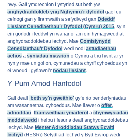
hwy. Gall ymdrechion i ystyried sut beth yw
anghydraddoldeb yng Nghymru’r dyfodol
gael eu
cefnogi gan y fframwaith a sefydlwyd gan
Ddeddf
Llesiant Cenedlaethau’r Dyfodol (Cymru) 2015
, sy’n
ein gorfodi i feddwl yn wahanol am ein hymagwedd at
anghydraddoldebau iechyd. Mae
Comisiynydd
Cenedlaethau’r Dyfodol
wedi nodi
astudiaethau
achos
a
syniadau mawrion
o Gymru a thu hwnt ar yr
hyn y mae unigolion, cymunedau a chyrff cyhoeddus yn
ei wneud i gyflawni’r
nodau llesiant
.
Y Pum Amod Hanfodol
Gall deall
‘beth sy’n gweithio’
gyfeirio penderfyniadau
am wasanaethau cyhoeddus. Mae llawer o
offer
,
adnoddau
,
fframweithiau ymarferol
a
chymwysiadau
meddalwedd
i helpu i fesur a deall anghydraddoldebau
iechyd. Mae
Menter Adroddiadau Statws Ecwiti
Iechyd
(HESRi) Sefydliad Iechyd y Byd Ewrop wedi