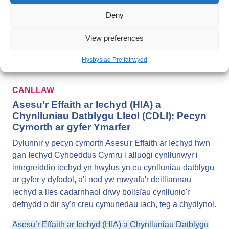
Deny
Gwneud Gwahaniaeth: Lleihau’r Risg i Iechyd Sydd yn
Gysylltiedig â Llygredd Traffig ar y Ffyrdd yng Nghymru
View preferences
Hysbysiad Preifatrwydd
CANLLAW
Asesu’r Effaith ar Iechyd (HIA) a
Chynlluniau Datblygu Lleol (CDLl): Pecyn
Cymorth ar gyfer Ymarfer
Dylunnir y pecyn cymorth Asesu'r Effaith ar Iechyd hwn
gan Iechyd Cyhoeddus Cymru i alluogi cynllunwyr i
integreiddio iechyd yn hwylus yn eu cynlluniau datblygu
ar gyfer y dyfodol, a'i nod yw mwyafu'r deilliannau
iechyd a lles cadarnhaol drwy bolisïau cynllunio'r
defnydd o dir sy'n creu cymunedau iach, teg a chydlynol.
Asesu’r Effaith ar Iechyd (HIA) a Chynlluniau Datblygu