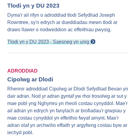
Tlodi yn y DU 2023
Dyma'r ail rifyn o adroddiad tlodi Sefydliad Joseph
Rowntree, sy'n edrych ar dueddiadau mewn tlodi ar
draws llawer o nodweddion ac effeithiau pwysig.
Tlodi yn y DU 2023 - Saesneg yn unig
ADRODDIAD
Cipolwg ar Dlodi
Rhennir adroddiad Cipolwg ar Dlodi Sefydliad Bevan yn
dair adran. Nod yr adran gyntaf yw rhoi trosolwg ar sut y
mae pobl yng Nghymru yn rheoli costau cynyddol. Mae'r
ail adran yn edrych yn fanylach ar brofiadau'r grwpiau y
mae costau cynyddol yn effeithio fwyaf arnynt. Mae'r
adran olaf yn archwilio effaith yr argyfwng costau byw ar
iechyd pobl.