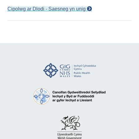
Cipolwg ar Dlodi - Saesneg yn unig