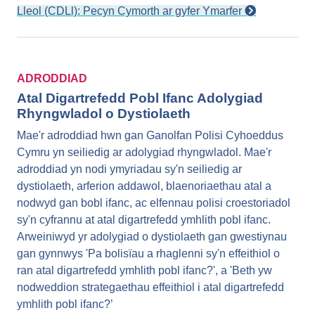
Lleol (CDLl): Pecyn Cymorth ar gyfer Ymarfer
ADRODDIAD
Atal Digartrefedd Pobl Ifanc Adolygiad
Rhyngwladol o Dystiolaeth
Mae'r adroddiad hwn gan Ganolfan Polisi Cyhoeddus
Cymru yn seiliedig ar adolygiad rhyngwladol. Mae'r
adroddiad yn nodi ymyriadau sy'n seiliedig ar
dystiolaeth, arferion addawol, blaenoriaethau atal a
nodwyd gan bobl ifanc, ac elfennau polisi croestoriadol
sy'n cyfrannu at atal digartrefedd ymhlith pobl ifanc.
Arweiniwyd yr adolygiad o dystiolaeth gan gwestiynau
gan gynnwys 'Pa bolisïau a rhaglenni sy'n effeithiol o
ran atal digartrefedd ymhlith pobl ifanc?', a 'Beth yw
nodweddion strategaethau effeithiol i atal digartrefedd
ymhlith pobl ifanc?’