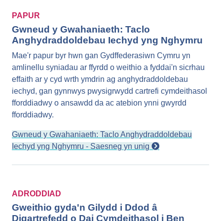
PAPUR
Gwneud y Gwahaniaeth: Taclo
Anghydraddoldebau Iechyd yng Nghymru
Mae'r papur byr hwn gan Gydffederasiwn Cymru yn
amlinellu syniadau ar ffyrdd o weithio a fyddai'n sicrhau
effaith ar y cyd wrth ymdrin ag anghydraddoldebau
iechyd, gan gynnwys pwysigrwydd cartrefi cymdeithasol
fforddiadwy o ansawdd da ac atebion ynni gwyrdd
fforddiadwy.
Gwneud y Gwahaniaeth: Taclo Anghydraddoldebau
Iechyd yng Nghymru - Saesneg yn unig
ADRODDIAD
Gweithio gyda'n Gilydd i Ddod â
Digartrefedd o Dai Cymdeithasol i Ben