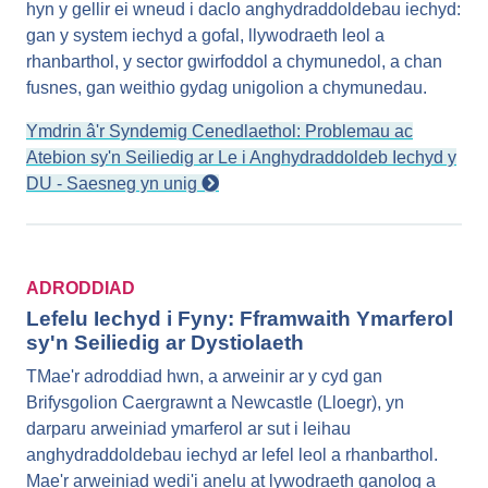
hyn y gellir ei wneud i daclo anghydraddoldebau iechyd:
gan y system iechyd a gofal, llywodraeth leol a
rhanbarthol, y sector gwirfoddol a chymunedol, a chan
fusnes, gan weithio gydag unigolion a chymunedau.
Ymdrin â'r Syndemig Cenedlaethol: Problemau ac
Atebion sy'n Seiliedig ar Le i Anghydraddoldeb Iechyd y
DU - Saesneg yn unig
ADRODDIAD
Lefelu Iechyd i Fyny: Fframwaith Ymarferol
sy'n Seiliedig ar Dystiolaeth
TMae'r adroddiad hwn, a arweinir ar y cyd gan
Brifysgolion Caergrawnt a Newcastle (Lloegr), yn
darparu arweiniad ymarferol ar sut i leihau
anghydraddoldebau iechyd ar lefel leol a rhanbarthol.
Mae'r arweiniad wedi'i anelu at lywodraeth ganolog a