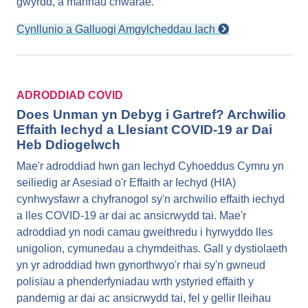
gwyrdd, a mannau chwarae.
Cynllunio a Galluogi Amgylcheddau Iach
ADRODDIAD COVID
Does Unman yn Debyg i Gartref? Archwilio
Effaith Iechyd a Llesiant COVID-19 ar Dai
Heb Ddiogelwch
Mae'r adroddiad hwn gan Iechyd Cyhoeddus Cymru yn
seiliedig ar Asesiad o'r Effaith ar Iechyd (HIA)
cynhwysfawr a chyfranogol sy'n archwilio effaith iechyd
a lles COVID-19 ar dai ac ansicrwydd tai. Mae'r
adroddiad yn nodi camau gweithredu i hyrwyddo lles
unigolion, cymunedau a chymdeithas. Gall y dystiolaeth
yn yr adroddiad hwn gynorthwyo'r rhai sy'n gwneud
polisïau a phenderfyniadau wrth ystyried effaith y
pandemig ar dai ac ansicrwydd tai, fel y gellir lleihau