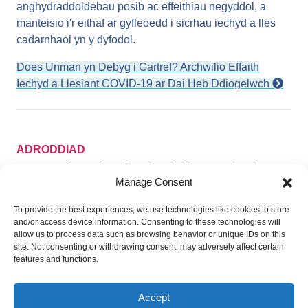
anghydraddoldebau posib ac effeithiau negyddol, a
manteisio i'r eithaf ar gyfleoedd i sicrhau iechyd a lles
cadarnhaol yn y dyfodol.
Does Unman yn Debyg i Gartref? Archwilio Effaith
Iechyd a Llesiant COVID-19 ar Dai Heb Ddiogelwch
ADRODDIAD
Gwneud Gwahaniaeth: Lleihau’r Risg i
Manage Consent
Iechyd Sydd yn Gysylltiedig â Llygredd
Traffig ar y Ffyrdd yng Nghymru
To provide the best experiences, we use technologies like cookies to store
Mae'r adroddiad hwn gan Iechyd Cyhoeddus Cymru yn
and/or access device information. Consenting to these technologies will
allow us to process data such as browsing behavior or unique IDs on this
amlinellu atebion sy'n ceisio lleihau allyriadau traffig
site. Not consenting or withdrawing consent, may adversely affect certain
ffyrdd a sicrhau effeithiau cadarnhaol ar iechyd y
features and functions.
cyhoedd drwy ddatblygu economi fwy cynaliadwy,
cymdeithas ffyniannus a'r iechyd a'r lles gorau posib ar
Accept
gyfer cenedlaethau'r presennol a'r dyfodol yng Nghymru.