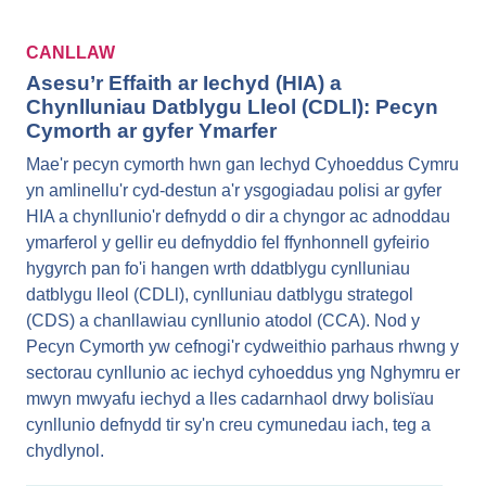
CANLLAW
Asesu’r Effaith ar Iechyd (HIA) a
Chynlluniau Datblygu Lleol (CDLl): Pecyn
Cymorth ar gyfer Ymarfer
Mae'r pecyn cymorth hwn gan Iechyd Cyhoeddus Cymru
yn amlinellu'r cyd-destun a'r ysgogiadau polisi ar gyfer
HIA a chynllunio'r defnydd o dir a chyngor ac adnoddau
ymarferol y gellir eu defnyddio fel ffynhonnell gyfeirio
hygyrch pan fo'i hangen wrth ddatblygu cynlluniau
datblygu lleol (CDLl), cynlluniau datblygu strategol
(CDS) a chanllawiau cynllunio atodol (CCA). Nod y
Pecyn Cymorth yw cefnogi'r cydweithio parhaus rhwng y
sectorau cynllunio ac iechyd cyhoeddus yng Nghymru er
mwyn mwyafu iechyd a lles cadarnhaol drwy bolisïau
cynllunio defnydd tir sy'n creu cymunedau iach, teg a
chydlynol.