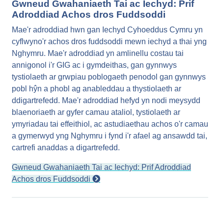
Gwneud Gwahaniaeth Tai ac Iechyd: Prif
Adroddiad Achos dros Fuddsoddi
Mae'r adroddiad hwn gan Iechyd Cyhoeddus Cymru yn
cyflwyno'r achos dros fuddsoddi mewn iechyd a thai yng
Nghymru. Mae'r adroddiad yn amlinellu costau tai
annigonol i'r GIG ac i gymdeithas, gan gynnwys
tystiolaeth ar grwpiau poblogaeth penodol gan gynnwys
pobl hŷn a phobl ag anableddau a thystiolaeth ar
ddigartrefedd. Mae'r adroddiad hefyd yn nodi meysydd
blaenoriaeth ar gyfer camau ataliol, tystiolaeth ar
ymyriadau tai effeithiol, ac astudiaethau achos o'r camau
a gymerwyd yng Nghymru i fynd i'r afael ag ansawdd tai,
cartrefi anaddas a digartrefedd.
Gwneud Gwahaniaeth Tai ac Iechyd: Prif Adroddiad
Achos dros Fuddsoddi