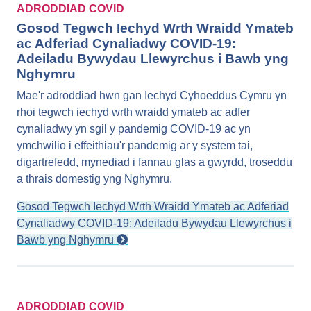
ADRODDIAD COVID
Gosod Tegwch Iechyd Wrth Wraidd Ymateb
ac Adferiad Cynaliadwy COVID-19:
Adeiladu Bywydau Llewyrchus i Bawb yng
Nghymru
Mae'r adroddiad hwn gan Iechyd Cyhoeddus Cymru yn
rhoi tegwch iechyd wrth wraidd ymateb ac adfer
cynaliadwy yn sgil y pandemig COVID-19 ac yn
ymchwilio i effeithiau'r pandemig ar y system tai,
digartrefedd, mynediad i fannau glas a gwyrdd, troseddu
a thrais domestig yng Nghymru.
Gosod Tegwch Iechyd Wrth Wraidd Ymateb ac Adferiad
Cynaliadwy COVID-19: Adeiladu Bywydau Llewyrchus i
Bawb yng Nghymru
ADRODDIAD COVID