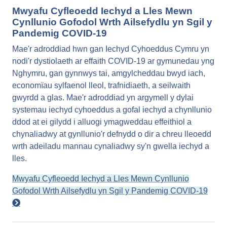
Mwyafu Cyfleoedd Iechyd a Lles Mewn
Cynllunio Gofodol Wrth Ailsefydlu yn Sgil y
Pandemig COVID-19
Mae'r adroddiad hwn gan Iechyd Cyhoeddus Cymru yn
nodi'r dystiolaeth ar effaith COVID-19 ar gymunedau yng
Nghymru, gan gynnwys tai, amgylcheddau bwyd iach,
economïau sylfaenol lleol, trafnidiaeth, a seilwaith
gwyrdd a glas. Mae'r adroddiad yn argymell y dylai
systemau iechyd cyhoeddus a gofal iechyd a chynllunio
ddod at ei gilydd i alluogi ymagweddau effeithiol a
chynaliadwy at gynllunio'r defnydd o dir a chreu lleoedd
wrth adeiladu mannau cynaliadwy sy'n gwella iechyd a
lles.
Mwyafu Cyfleoedd Iechyd a Lles Mewn Cynllunio
Gofodol Wrth Ailsefydlu yn Sgil y Pandemig COVID-19