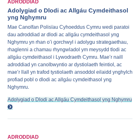
ADRODDIAD
Adolygiad o Dlodi ac Allgáu Cymdeithasol
yng Nghymru
Mae Canolfan Polisïau Cyhoeddus Cymru wedi paratoi
dau adroddiad ar dlodi ac allgáu cymdeithasol yng
Nghymru yn rhan o’i gorchwyl i adolygu strategaethau,
rhaglenni a chamau rhyngwladol ym meysydd tlodi ac
allgáu cymdeithasol i Lywodraeth Cymru. Mae’r naill
adroddiad yn canolbwyntio ar dystiolaeth feintiol, ac
mae’r llall yn trafod tystiolaeth ansoddol eilaidd ynghylch
profiad pobl o dlodi ac allgáu cymdeithasol yng
Nghymru.
Adolygiad o Dlodi ac Allgáu Cymdeithasol yng Nghymru
ADRODDIAD