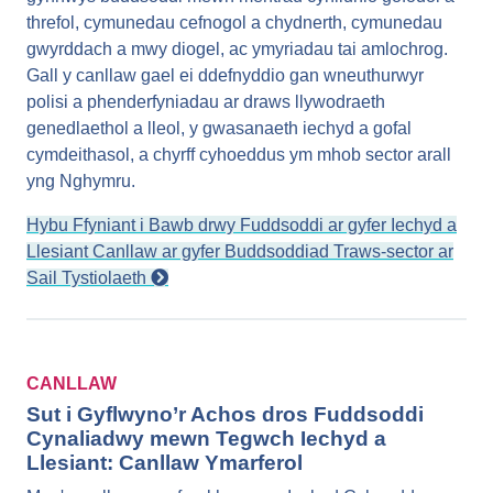
threfol, cymunedau cefnogol a chydnerth, cymunedau
gwyrddach a mwy diogel, ac ymyriadau tai amlochrog.
Gall y canllaw gael ei ddefnyddio gan wneuthurwyr
polisi a phenderfyniadau ar draws llywodraeth
genedlaethol a lleol, y gwasanaeth iechyd a gofal
cymdeithasol, a chyrff cyhoeddus ym mhob sector arall
yng Nghymru.
Hybu Ffyniant i Bawb drwy Fuddsoddi ar gyfer Iechyd a
Llesiant Canllaw ar gyfer Buddsoddiad Traws-sector ar
Sail Tystiolaeth
CANLLAW
Sut i Gyflwyno’r Achos dros Fuddsoddi
Cynaliadwy mewn Tegwch Iechyd a
Llesiant: Canllaw Ymarferol