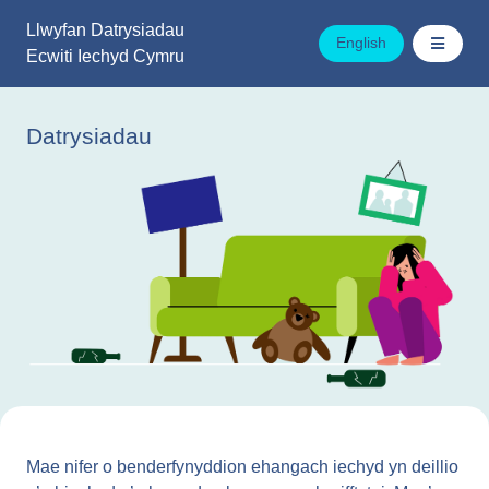
Mynd
Llwyfan Datrysiadau
i'r
English
Ecwiti Iechyd Cymru
cynnwys
Datrysiadau
Mae nifer o benderfynyddion ehangach iechyd yn deillio