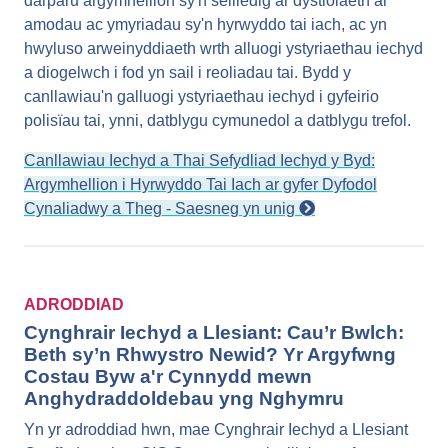
darparu argymhellion sy'n seiliedig ar dystiolaeth ar
amodau ac ymyriadau sy'n hyrwyddo tai iach, ac yn
hwyluso arweinyddiaeth wrth alluogi ystyriaethau iechyd
a diogelwch i fod yn sail i reoliadau tai. Bydd y
canllawiau'n galluogi ystyriaethau iechyd i gyfeirio
polisïau tai, ynni, datblygu cymunedol a datblygu trefol.
Canllawiau Iechyd a Thai Sefydliad Iechyd y Byd:
Argymhellion i Hyrwyddo Tai Iach ar gyfer Dyfodol
Cynaliadwy a Theg - Saesneg yn unig
ADRODDIAD
Cynghrair Iechyd a Llesiant: Cau’r Bwlch:
Beth sy’n Rhwystro Newid? Yr Argyfwng
Costau Byw a'r Cynnydd mewn
Anghydraddoldebau yng Nghymru
Yn yr adroddiad hwn, mae Cynghrair Iechyd a Llesiant