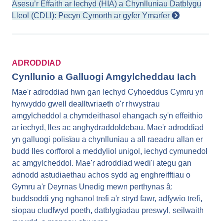
Asesu’r Effaith ar Iechyd (HIA) a Chynlluniau Datblygu
Lleol (CDLl): Pecyn Cymorth ar gyfer Ymarfer
ADRODDIAD
Cynllunio a Galluogi Amgylcheddau Iach
Mae'r adroddiad hwn gan Iechyd Cyhoeddus Cymru yn
hyrwyddo gwell dealltwriaeth o'r rhwystrau
amgylcheddol a chymdeithasol ehangach sy'n effeithio
ar iechyd, lles ac anghydraddoldebau. Mae'r adroddiad
yn galluogi polisïau a chynlluniau a all raeadru allan er
budd lles corfforol a meddyliol unigol, iechyd cymunedol
ac amgylcheddol. Mae'r adroddiad wedi'i ategu gan
adnodd astudiaethau achos sydd ag enghreifftiau o
Gymru a'r Deyrnas Unedig mewn perthynas â:
buddsoddi yng nghanol trefi a'r stryd fawr, adfywio trefi,
siopau cludfwyd poeth, datblygiadau preswyl, seilwaith