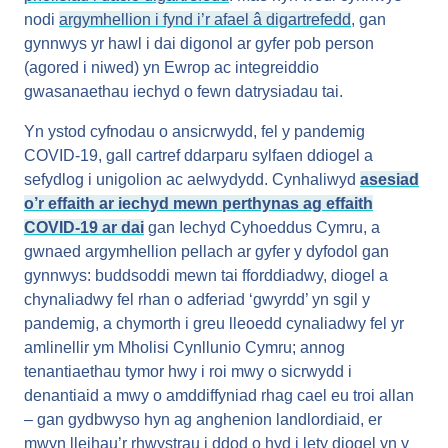
nodi
argymhellion i fynd i’r afael â digartrefedd
, gan
gynnwys yr hawl i dai digonol ar gyfer pob person
(agored i niwed) yn Ewrop ac integreiddio
gwasanaethau iechyd o fewn datrysiadau tai.
Yn ystod cyfnodau o ansicrwydd, fel y pandemig
COVID-19, gall cartref ddarparu sylfaen ddiogel a
sefydlog i unigolion ac aelwydydd. Cynhaliwyd
asesiad
o’r effaith ar iechyd mewn perthynas ag effaith
COVID-19 ar dai
gan Iechyd Cyhoeddus Cymru, a
gwnaed argymhellion pellach ar gyfer y dyfodol gan
gynnwys: buddsoddi mewn tai fforddiadwy, diogel a
chynaliadwy fel rhan o adferiad ‘gwyrdd’ yn sgil y
pandemig, a chymorth i greu lleoedd cynaliadwy fel yr
amlinellir ym Mholisi Cynllunio Cymru; annog
tenantiaethau tymor hwy i roi mwy o sicrwydd i
denantiaid a mwy o amddiffyniad rhag cael eu troi allan
– gan gydbwyso hyn ag anghenion landlordiaid, er
mwyn lleihau’r rhwystrau i ddod o hyd i lety diogel yn y