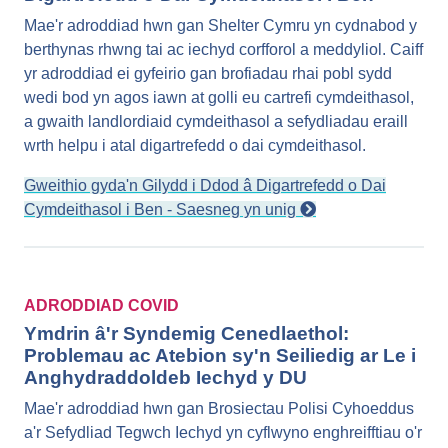
Mae'r adroddiad hwn gan Shelter Cymru yn cydnabod y
berthynas rhwng tai ac iechyd corfforol a meddyliol. Caiff
yr adroddiad ei gyfeirio gan brofiadau rhai pobl sydd
wedi bod yn agos iawn at golli eu cartrefi cymdeithasol,
a gwaith landlordiaid cymdeithasol a sefydliadau eraill
wrth helpu i atal digartrefedd o dai cymdeithasol.
Gweithio gyda'n Gilydd i Ddod â Digartrefedd o Dai
Cymdeithasol i Ben - Saesneg yn unig
ADRODDIAD COVID
Ymdrin â'r Syndemig Cenedlaethol:
Problemau ac Atebion sy'n Seiliedig ar Le i
Anghydraddoldeb Iechyd y DU
Mae'r adroddiad hwn gan Brosiectau Polisi Cyhoeddus
a'r Sefydliad Tegwch Iechyd yn cyflwyno enghreifftiau o'r