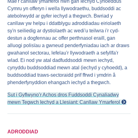
Mae'r canllaw ymarferol hwn gan Iechyd Cyhoeddus
Cymru yn offeryn i wella llywodraethu, buddsoddi ac
atebolrwydd ar gyfer iechyd a thegwch. Bwriad y
canllaw yw helpu i ddatblygu adroddiadau eiriolaeth
sy'n seiliedig ar dystiolaeth ac wedi'u teilwra i'r cyd-
destun a dogfennau ac offer perthnasol eraill, gan
alluogi polisïau a gwneud penderfyniadau iach ar draws
gwahanol sectorau, lefelau'r llywodraeth a sefyllfa'r
wlad. Ei nod yw atal dadfuddsoddi mewn iechyd,
cynyddu buddsoddiad mewn atal (iechyd y cyhoedd), a
buddsoddiad traws-sectoraidd prif ffrwd i ymdrin â
phenderfynyddion ehangach iechyd a thegwch.
Sut i Gyflwyno’r Achos dros Fuddsoddi Cynaliadwy
mewn Tegwch Iechyd a Llesiant: Canllaw Ymarferol
ADRODDIAD