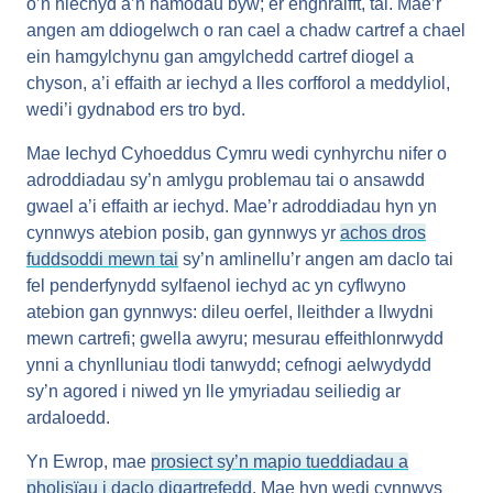
o’n hiechyd a’n hamodau byw; er enghraifft, tai. Mae’r
angen am ddiogelwch o ran cael a chadw cartref a chael
ein hamgylchynu gan amgylchedd cartref diogel a
chyson, a’i effaith ar iechyd a lles corfforol a meddyliol,
wedi’i gydnabod ers tro byd.
Mae Iechyd Cyhoeddus Cymru wedi cynhyrchu nifer o
adroddiadau sy’n amlygu problemau tai o ansawdd
gwael a’i effaith ar iechyd. Mae’r adroddiadau hyn yn
cynnwys atebion posib, gan gynnwys yr
achos dros
fuddsoddi mewn tai
sy’n amlinellu’r angen am daclo tai
fel penderfynydd sylfaenol iechyd ac yn cyflwyno
atebion gan gynnwys: dileu oerfel, lleithder a llwydni
mewn cartrefi; gwella awyru; mesurau effeithlonrwydd
ynni a chynlluniau tlodi tanwydd; cefnogi aelwydydd
sy’n agored i niwed yn lle ymyriadau seiliedig ar
ardaloedd.
Yn Ewrop, mae
prosiect sy’n mapio tueddiadau a
pholisïau i daclo digartrefedd
. Mae hyn wedi cynnwys