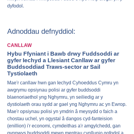
dyfodol.
Adnoddau defnyddiol:
CANLLAW
Hybu Ffyniant i Bawb drwy Fuddsoddi ar
gyfer Iechyd a Llesiant Canllaw ar gyfer
Buddsoddiad Traws-sector ar Sail
Tystiolaeth
Mae'r canllaw hwn gan Iechyd Cyhoeddus Cymru yn
awgrymu opsiynau polisi ar gyfer buddsoddi
blaenoriaethol yng Nghymru, yn seiliedig ar y
dystiolaeth orau sydd ar gael yng Nghymru ac yn Ewrop.
Mae'r opsiynau polisi yn ymdrin â meysydd o faich a
chostau uchel, yn ogystal â dangos cyd-fanteision
(enillion) i'r economi, cymdeithas a'r amgylchedd, gan
gynnwys buddsoddi mewn mentrau cynllunio gofodol a