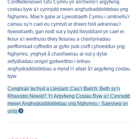
Conffederasiwn GIG Cymru yn archwilio'r argyfwng
costau byw a'r cynnydd mewn anghydraddoldebau yng
Nghymru. Mae'n galw ar Lywodraeth Cymru i amlinellu'r
camau sy'n cael eu cymryd ar draws holl adrannau'r
llywodraeth, gan nodi sut y bydd llwyddiant yn cael ei
fesur a'i werthuso drwy fesurau a chanlyniadau
perfformiad cyffredin ar gyfer pob corff cyhoeddus yng
Nghymru, ynghyd â chanllawiau ar sut y dylai
sefydliadau unigol gydweithio i leihau
anghydraddoldebau a mynd i'r afael â'r argyfwng costau
byw.
Cynghrair Iechyd a Llesiant: Cau’r Bwlch: Beth sy’n
Rhwystro Newid? Yr Argyfwng Costau Byw a'r Cynnydd
mewn Anghydraddoldebau yng Nghymru - Saesneg yn
unig