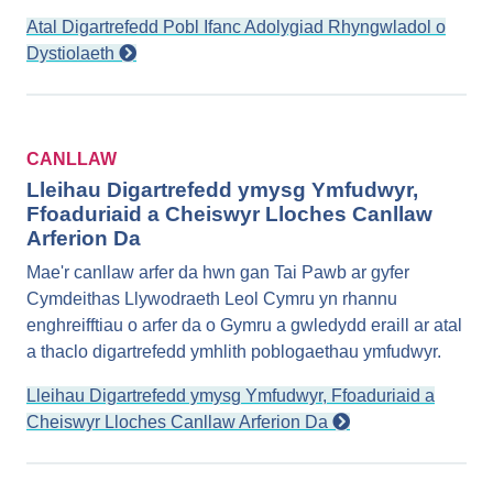
Atal Digartrefedd Pobl Ifanc Adolygiad Rhyngwladol o
Dystiolaeth
CANLLAW
Lleihau Digartrefedd ymysg Ymfudwyr,
Ffoaduriaid a Cheiswyr Lloches Canllaw
Arferion Da
Mae'r canllaw arfer da hwn gan Tai Pawb ar gyfer
Cymdeithas Llywodraeth Leol Cymru yn rhannu
enghreifftiau o arfer da o Gymru a gwledydd eraill ar atal
a thaclo digartrefedd ymhlith poblogaethau ymfudwyr.
Lleihau Digartrefedd ymysg Ymfudwyr, Ffoaduriaid a
Cheiswyr Lloches Canllaw Arferion Da