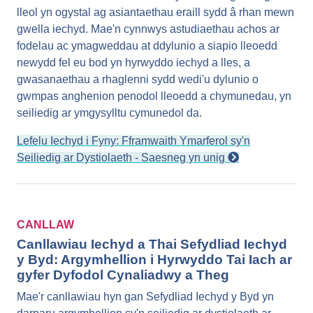
lleol yn ogystal ag asiantaethau eraill sydd â rhan mewn
gwella iechyd. Mae'n cynnwys astudiaethau achos ar
fodelau ac ymagweddau at ddylunio a siapio lleoedd
newydd fel eu bod yn hyrwyddo iechyd a lles, a
gwasanaethau a rhaglenni sydd wedi'u dylunio o
gwmpas anghenion penodol lleoedd a chymunedau, yn
seiliedig ar ymgysylltu cymunedol da.
Lefelu Iechyd i Fyny: Fframwaith Ymarferol sy'n
Seiliedig ar Dystiolaeth - Saesneg yn unig
CANLLAW
Canllawiau Iechyd a Thai Sefydliad Iechyd
y Byd: Argymhellion i Hyrwyddo Tai Iach ar
gyfer Dyfodol Cynaliadwy a Theg
Mae'r canllawiau hyn gan Sefydliad Iechyd y Byd yn