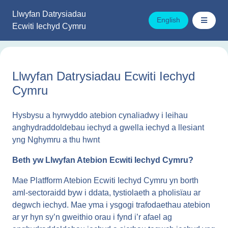
Mynd
Llwyfan Datrysiadau
i'r
English
Ecwiti Iechyd Cymru
cynnwys
Llwyfan Datrysiadau Ecwiti Iechyd
Cymru
Hysbysu a hyrwyddo atebion cynaliadwy i leihau
anghydraddoldebau iechyd a gwella iechyd a llesiant
yng Nghymru a thu hwnt
Beth yw Llwyfan Atebion Ecwiti Iechyd Cymru?
Mae Platfform Atebion Ecwiti Iechyd Cymru yn borth
aml-sectoraidd byw i ddata, tystiolaeth a pholisïau ar
degwch iechyd. Mae yma i ysgogi trafodaethau atebion
ar yr hyn sy’n gweithio orau i fynd i’r afael ag