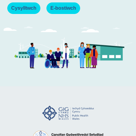
Cysylltwch
E-bostiwch