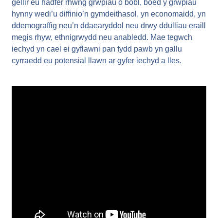
gellir eu hadfer rhwng grwpiau o bobl, boed y grwpiau
hynny wedi’u diffinio’n gymdeithasol, yn economaidd, yn
ddemograffig neu’n ddaearyddol neu drwy ddulliau eraill
megis rhyw, ethnigrwydd neu anabledd. Mae tegwch
iechyd yn cael ei gyflawni pan fydd pawb yn gallu
cyrraedd eu potensial llawn ar gyfer iechyd a lles.