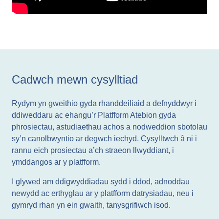
Cadwch mewn cysylltiad
Rydym yn gweithio gyda rhanddeiliaid a defnyddwyr i
ddiweddaru ac ehangu’r Platfform Atebion gyda
phrosiectau, astudiaethau achos a nodweddion sbotolau
sy’n canolbwyntio ar degwch iechyd. Cysylltwch â ni i
rannu eich prosiectau a’ch straeon llwyddiant, i
ymddangos ar y platfform.
I glywed am ddigwyddiadau sydd i ddod, adnoddau
newydd ac erthyglau ar y platfform datrysiadau, neu i
gymryd rhan yn ein gwaith, tanysgrifiwch isod.