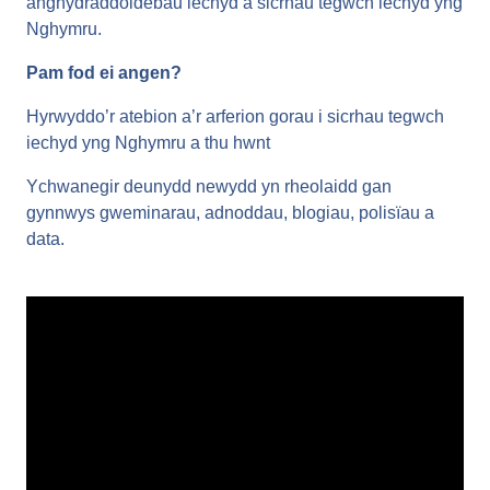
anghydraddoldebau iechyd a sicrhau tegwch iechyd yng
Nghymru.
Pam fod ei angen?
Hyrwyddo’r atebion a’r arferion gorau i sicrhau tegwch
iechyd yng Nghymru a thu hwnt
Ychwanegir deunydd newydd yn rheolaidd gan
gynnwys gweminarau, adnoddau, blogiau, polisïau a
data.