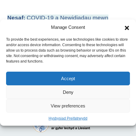
Llywio
Nesaf:
COVID-19 a Newidiadau mewn
cofnod
Cyflogaeth yng Nghymru: Faint a Wyddwn am
Manage Consent
yr Effeithiau Presennol ac yn y Dyfodol
To provide the best experiences, we use technologies like cookies to store
Blaenorol:
COVID-19 a Newidiadau
and/or access device information. Consenting to these technologies will
allow us to process data such as browsing behavior or unique IDs on this
Cyflogaeth yng Nghymru: Mewnwelediadau ar
site. Not consenting or withdrawing consent, may adversely affect certain
Gyfer Polisi – Pobl Ifanc, Cyflogaeth ac Iechyd
features and functions.
Accept
Deny
View preferences
Hysbysiad Preifatrwydd