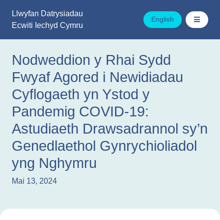
Mynd
Llwyfan Datrysiadau
i'r
English
Ecwiti Iechyd Cymru
cynnwys
Nodweddion y Rhai Sydd
Fwyaf Agored i Newidiadau
Cyflogaeth yn Ystod y
Pandemig COVID-19:
Astudiaeth Drawsadrannol sy’n
Genedlaethol Gynrychioliadol
yng Nghymru
Mai 13, 2024