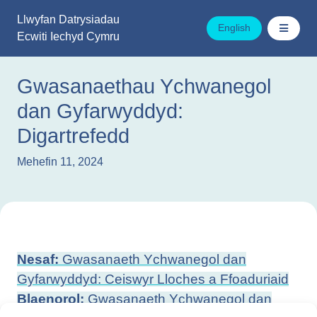
Mynd
Llwyfan Datrysiadau
i'r
English
Ecwiti Iechyd Cymru
cynnwys
Gwasanaethau Ychwanegol
dan Gyfarwyddyd:
Digartrefedd
Mehefin 11, 2024
Llywio
Nesaf:
Gwasanaeth Ychwanegol dan
cofnod
Gyfarwyddyd: Ceiswyr Lloches a Ffoaduriaid
Blaenorol:
Gwasanaeth Ychwanegol dan