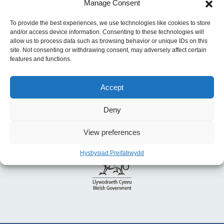
Gyfarwyddyd: Triniaeth Hormonau i Gleifion
Manage Consent
sy’n Oedolion Sydd â Dysmorffia Rhywedd
To provide the best experiences, we use technologies like cookies to store
and/or access device information. Consenting to these technologies will
allow us to process data such as browsing behavior or unique IDs on this
site. Not consenting or withdrawing consent, may adversely affect certain
features and functions.
Accept
Deny
View preferences
Hysbysiad Preifatrwydd