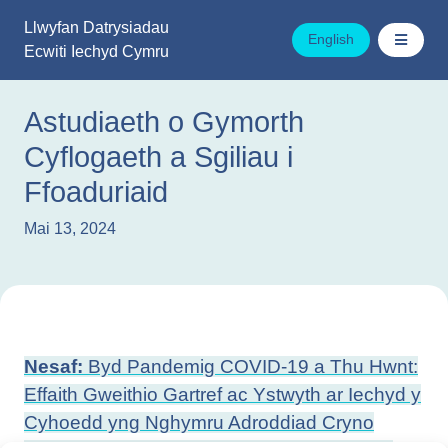
Mynd
Llwyfan Datrysiadau
i'r
English
Ecwiti Iechyd Cymru
cynnwys
Astudiaeth o Gymorth
Cyflogaeth a Sgiliau i
Ffoaduriaid
Mai 13, 2024
Llywio
Nesaf:
Byd Pandemig COVID-19 a Thu Hwnt:
cofnod
Effaith Gweithio Gartref ac Ystwyth ar Iechyd y
Cyhoedd yng Nghymru Adroddiad Cryno