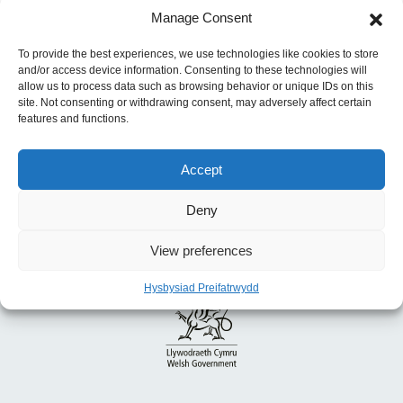
Blaenorol:
COVID-19 a Newidiadau mewn
Manage Consent
Cyflogaeth yng Nghymru: Faint a Wyddwn am
yr Effeithiau Presennol ac yn y Dyfodol
To provide the best experiences, we use technologies like cookies to store
and/or access device information. Consenting to these technologies will
allow us to process data such as browsing behavior or unique IDs on this
site. Not consenting or withdrawing consent, may adversely affect certain
features and functions.
Accept
Deny
View preferences
Hysbysiad Preifatrwydd