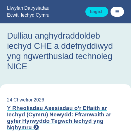
Mynd
Llwyfan Datrysiadau
i'r
English
Ecwiti Iechyd Cymru
cynnwys
Dulliau anghydraddoldeb
iechyd CHE a ddefnyddiwyd
yng ngwerthusiad technoleg
NICE
24 Chwefror 2026
Y Rheoliadau Asesiadau o’r Effaith ar
Iechyd (Cymru) Newydd: Fframwaith ar
gyfer Hyrwyddo Tegwch Iechyd yng
Nghymru