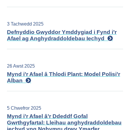
3 Tachwedd 2025
Defnyddio Gwyddor Ymddygiad i Fynd i’r
Afael ag Anghydraddoldebau Iechyd
26 Awst 2025
Mynd i’r Afael â Thlodi Plant: Model Polisi’r
Alban
5 Chwefror 2025
Mynd i’r Afael â’r Ddeddf Gofal
Gwrthgyfartal: Lleihau anghydraddoldebau
iechyd yng Nghymru drwy Ymarfer