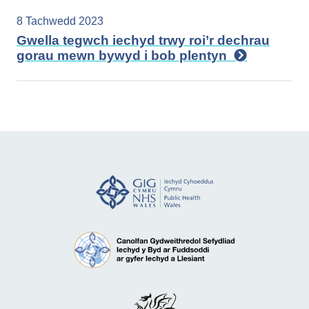
8 Tachwedd 2023
Gwella tegwch iechyd trwy roi’r dechrau
gorau mewn bywyd i bob plentyn