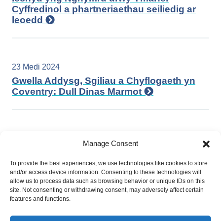
Cyffredinol a phartneriaethau seiliedig ar
leoedd
23 Medi 2024
Gwella Addysg, Sgiliau a Chyflogaeth yn
Coventry: Dull Dinas Marmot
22 Gorffennaf 2024
Manage Consent
Gweithio tuag at degwch iechyd –
Fframweithiau ac Offer i helpu i ddatblygu
To provide the best experiences, we use technologies like cookies to store
and/or access device information. Consenting to these technologies will
ymagwedd strategol
allow us to process data such as browsing behavior or unique IDs on this
site. Not consenting or withdrawing consent, may adversely affect certain
features and functions.
17 Mehefin 2024